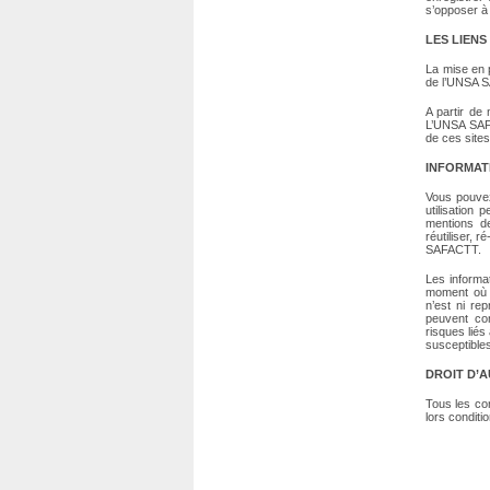
s’opposer à
LES LIEN
La mise en p
de l’UNSA S
A partir de
L’UNSA SAFA
de ces sites
INFORMAT
Vous pouvez
utilisation
mentions de
réutiliser, 
SAFACTT.
Les informa
moment où v
n’est ni re
peuvent co
risques lié
susceptibles
DROIT D’
Tous les co
lors conditi