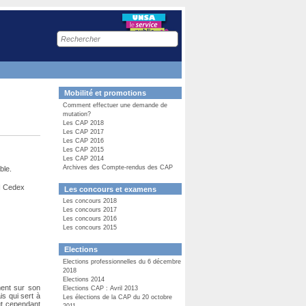
Recherche
sur
le
site
Mobilité et promotions
Comment effectuer une demande de
mutation?
Les CAP 2018
Les CAP 2017
Les CAP 2016
Les CAP 2015
Les CAP 2014
Archives des Compte-rendus des CAP
ble.
N Cedex
Les concours et examens
Les concours 2018
Les concours 2017
Les concours 2016
Les concours 2015
Elections
Elections professionnelles du 6 décembre
2018
Elections 2014
ement sur son
Elections CAP : Avril 2013
is qui sert à
Les élections de la CAP du 20 octobre
peut cependant
2011