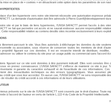
 la mise en place de « cookies » en désactivant cette option dans les paramètres de son navi
S HYPERTEXTES
lace d’un lien hypertexte vers notre site internet nécessite une autorisation expresse préala
AFACTT. La demande d’autorisation doit être adressée à Pierre.Guerif@developpement-durab
 notre site et par le biais de liens hypertextes, l’UNSA SAFACTT permet l’accès à des sites
CTT ne fait que permettre cet accès et ne saurait endosser aucune responsabilité relativ
. Cette responsabilité relative au contenu desdits sites incombe exclusivement à leurs exploi
IONS
 librement parcourir le site. Vous êtes autorisés à télécharger les données du site seulem
 personnelle ou associative, sous réserve de conserver toutes les mentions de droit d’aute
 propriété figurant sur ces données. Il est en revanche interdit de distribuer, modifier, 
ré-adresser ou utiliser le contenu du site pour un usage public ou commercial sans l’accord éc
tions figurant sur ce site sont données à titre purement indicatif. Elles sont censées être 
ous en prenez connaissance. L’UNSA SAFACTT s’efforce de maintenir ce site à jour. Tou
présentante ni garante du caractère exhaustif et de l’exactitude de ces informations. Ces 
ntenir des inexactitudes techniques ou des erreurs typographiques. Vous assumez ple
s au crédit que vous leur accordez. En aucun cas, l’UNSA SAFACTT ne sera responsable 
 de résulter du crédit accordé à ces informations et de leurs utilisations.
AUTEUR
ntenus présents sur le site de l’UNSA SAFACTT sont couverts par le droit d’auteur. Toute rep
onnée à l’accord de l’auteur en vertu de l’article L.122-4 du Code de la Propriété Intellectuelle.
H