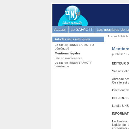
Aller
au
contenu
-
Accueil
Le SAFACTT
Les membres de l
Aller
Vous
au
Accueil
>
Articl
Dans
Articles sans rubriques
êtes
menu
la
ici
Le site de l’UNSA SAFACTT a
rubrique
principal
Mentions
déménagé
:
:
-
Mentions légales
publié le 10
Site en maintenance
Aller
Le site de l’UNSA SAFACTT
EDITEUR D
à
déménage
Site offici
la
recherche
Adresse po
Ce site est
Directeur de
HEBERGEU
Le site UNS
INFORMAT
L’utilisateu
logiciel de 
enregistrer d