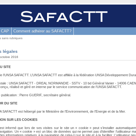
a CAP
Comment adhérer au SAFACTT?
es sans rubriques
 légales
 octobre 2016
U SITE
el de l’UNSA SAFACTT. L’UNSA SAFACTT est affiliée à la fédération UNSA Développement Dura
stale : UNSA SAFACTT - DREAL NORMANDIE - SSTV - 10 bd Général Vanier - 14006 CAE
 conçu, réalisé et géré en interne par le service communication de l’UNSA SAFACTT.
 publication : Pierre GUERIF, secrétaire général.
R DU SITE
A SAFACTT est hébergé par le Ministère de l’Environnement, de l’Energie et de la Mer.
ION SUR LES COOKIES
r est informé que lors de ses visites sur le site un « cookie » peut s’installer automatiqu
navigation. Un « cookie » est un bloc de données qui ne permet pas d’identifier l’utilisateur ma
es informations relatives à la navigation de celui-ci sur le site et à la faciliter. L’utilisateur 